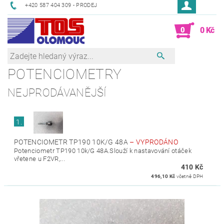
+420 587 404 309 - PRODEJ
0
0 Kč
POTENCIOMETRY
NEJPRODÁVANĚJŠÍ
1.
POTENCIOMETR TP190 10K/G 48A
–
VYPRODÁNO
Potenciometr TP190 10k/G 48A.Slouží k nastavování otáček
vřetene u F2VR,...
410 Kč
496,10 Kč
včetně DPH