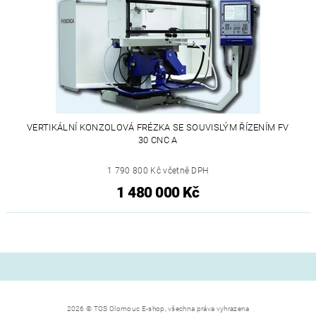
VERTIKÁLNÍ KONZOLOVÁ FRÉZKA SE SOUVISLÝM ŘÍZENÍM FV
30 CNC A
1 790 800 Kč včetně DPH
1 480 000 Kč
2026 © TOS Olomouc E-shop, všechna práva vyhrazena