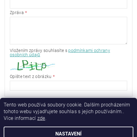
Zpráva
Vložením zprávy souhlasíte s
podmínkami ochrany
osobních údajů
Opište text z obrázku
Tento web používá soubory cookie. Dalším procházením
tohoto webu vyjadřujete souhlas s jejich používáním..
Více informací
zde
.
NASTAVENÍ